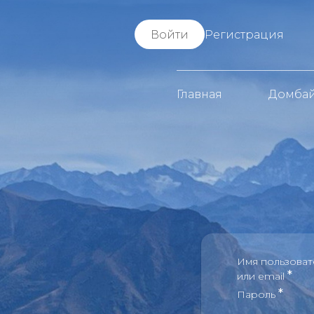
Войти
Регистрация
Главная
Домба
Имя пользоват
*
или email
*
Пароль