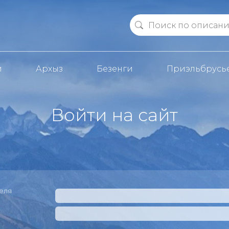
й
Архыз
Безенги
Приэльбрусь
Войти на сайт
еля