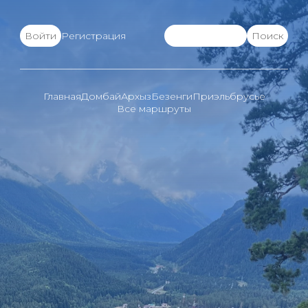
Войти
Регистрация
Главная
Домбай
Архыз
Безенги
Приэльбрусье
Все маршруты