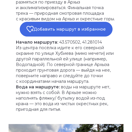
размяться по приезду в Архыз
и акклиматизироваться. Финальная точка
трека — природная смотровая площадка
с красивым видом на Архыз и окрестные горы.
Добавить маршрут в избранное
Начало маршрута:
43.570502, 41.281014
Из центра посёлка идите к его северной
окраине по улице Хубиева (мимо мечети) или
другой параллельной ей улице (например,
Водопадной). По северной границе Архыза
проходит грунтовая дорога — выйдя на нее,
поверните направо и следуйте до точки
с координатами начала маршрута.
Вода на маршруте:
воды на маршруте нет,
нужно взять с собой. В Архызе можно
наполнять фляжку/ бутылку водой из-под
крана — это вода из чистых окрестных рек,
пригодная для питья.