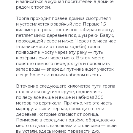
и записаться в журнал посетителей в домике
рядом с тропой.
Тропа проходит правее домика смотрителя
и устремляется в хвойный лес. Первые 1,5
километра тропа, постоянно набирая высоту,
петляет мимо деревьев под шум реки Бадук,
проходящей левее и ниже. Через полчаса-час
(в зависимости от темпа ходьбы) тропа
приводит к мосту через эту реку — путь
к озёрам лежит через него. В этом месте
приятно немного передохнуть и пополнить
запас воды — впереди путника ждёт участок
с ещё более активным набором высоты.
В течение следующего километра пути тропа
становится ощутимо круче, поднимаясь
по лесу всё выше и выше и набирая 300
метров по вертикали. Приятно, что эта часть
маршрута, как и первая, проходит в тени
деревьев, которые спасают от солнца.
Примерно в середине подъёма оборудовано
место отдыха с лавочками и столиками — если
вы устали, здесь можно перевести дух.