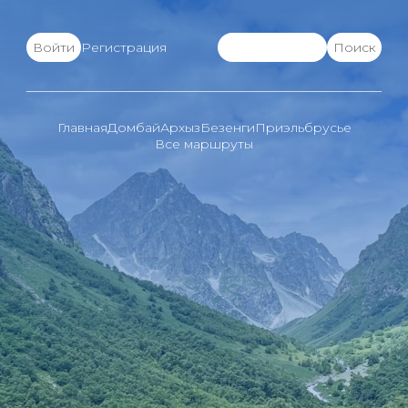
Войти
Регистрация
Главная
Домбай
Архыз
Безенги
Приэльбрусье
Все маршруты