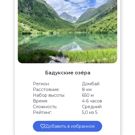
Бадукские озёра
Регион:
Домбай
Расстояние:
8 км
Набор высоты:
650 м
Время:
4-6 часов
Сложность:
Средний
Рейтинг:
5,0 из 5
Добавить в избранное