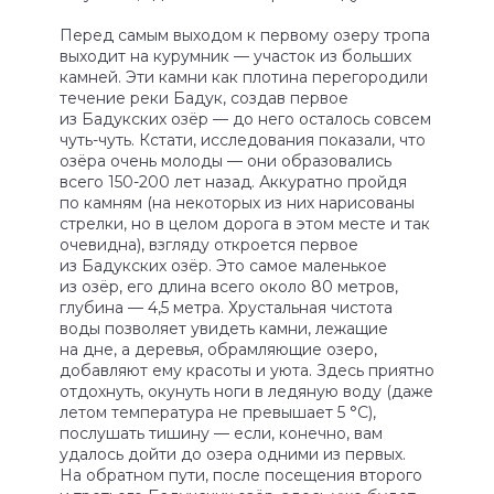
Перед самым выходом к первому озеру тропа
выходит на курумник — участок из больших
камней. Эти камни как плотина перегородили
течение реки Бадук, создав первое
из Бадукских озёр — до него осталось совсем
чуть-чуть. Кстати, исследования показали, что
озёра очень молоды — они образовались
всего 150-200 лет назад. Аккуратно пройдя
по камням (на некоторых из них нарисованы
стрелки, но в целом дорога в этом месте и так
очевидна), взгляду откроется первое
из Бадукских озёр. Это самое маленькое
из озёр, его длина всего около 80 метров,
глубина — 4,5 метра. Хрустальная чистота
воды позволяет увидеть камни, лежащие
на дне, а деревья, обрамляющие озеро,
добавляют ему красоты и уюта. Здесь приятно
отдохнуть, окунуть ноги в ледяную воду (даже
летом температура не превышает 5 °C),
послушать тишину — если, конечно, вам
удалось дойти до озера одними из первых.
На обратном пути, после посещения второго