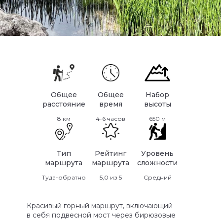
Общее
Общее
Набор
расстояние
время
высоты
8 км
4-6 часов
650 м
Тип
Рейтинг
Уровень
маршрута
маршрута
сложности
Туда-обратно
5,0 из 5
Средний
Красивый горный маршрут, включающий
в себя подвесной мост через бирюзовые