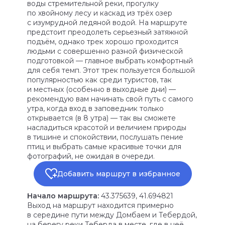
воды стремительной реки, прогулку
по хвойному лесу и каскад из трёх озер
с изумрудной ледяной водой. На маршруте
предстоит преодолеть серьезный затяжной
подъём, однако трек хорошо проходится
людьми с совершенно разной физической
подготовкой — главное выбрать комфортный
для себя темп. Этот трек пользуется большой
популярностью как среди туристов, так
и местных (особенно в выходные дни) —
рекомендую вам начинать свой путь с самого
утра, когда вход в заповедник только
открывается (в 8 утра) — так вы сможете
насладиться красотой и величием природы
в тишине и спокойствии, послушать пение
птиц и выбрать самые красивые точки для
фотографий, не ожидая в очереди.
Добавить маршрут в избранное
Начало маршрута:
43.375639, 41.694821
Выход на маршрут находится примерно
в середине пути между Домбаем и Тебердой,
на берегу реки Теберда в месте, где в неё