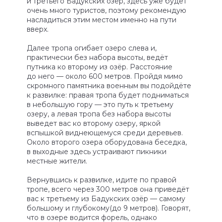
и третьего Бадукских озёр, здесь уже будет
очень много туристов, поэтому рекомендую
насладиться этим местом именно на пути
вверх.
Далее тропа огибает озеро слева и,
практически без набора высоты, ведёт
путника ко второму из озёр. Расстояние
до него — около 600 метров. Пройдя мимо
скромного памятника военным вы подойдёте
к развилке: правая тропа будет подниматься
в небольшую гору — это путь к третьему
озеру, а левая тропа без набора высоты
выведет вас ко второму озеру, яркой
вспышкой виднеющемуся среди деревьев.
Около второго озера оборудована беседка,
в выходные здесь устраивают пикники
местные жители.
Вернувшись к развилке, идите по правой
тропе, всего через 300 метров она приведёт
вас к третьему из Бадукских озёр — самому
большому и глубокому(до 9 метров). Говорят,
что в озере водится форель, однако